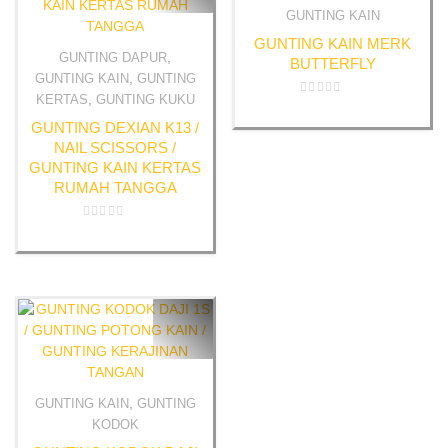
GUNTING KAIN
Quick View
GUNTING KAIN MERK
,
GUNTING DAPUR
BUTTERFLY
Quick View
,
GUNTING KAIN
GUNTING
,
KERTAS
GUNTING KUKU
Rated
0
GUNTING DEXIAN K13 /
out
of
NAIL SCISSORS /
5
GUNTING KAIN KERTAS
RUMAH TANGGA
Rated
0
out
of
5
,
GUNTING KAIN
GUNTING
Quick View
KODOK