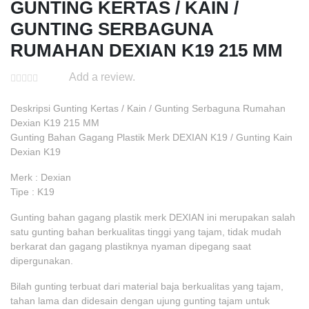
GUNTING KERTAS / KAIN /
GUNTING SERBAGUNA
RUMAHAN DEXIAN K19 215 MM
Add a review.
Deskripsi Gunting Kertas / Kain / Gunting Serbaguna Rumahan
Dexian K19 215 MM
Gunting Bahan Gagang Plastik Merk DEXIAN K19 / Gunting Kain
Dexian K19
Merk : Dexian
Tipe : K19
Gunting bahan gagang plastik merk DEXIAN ini merupakan salah
satu gunting bahan berkualitas tinggi yang tajam, tidak mudah
berkarat dan gagang plastiknya nyaman dipegang saat
dipergunakan.
Bilah gunting terbuat dari material baja berkualitas yang tajam,
tahan lama dan didesain dengan ujung gunting tajam untuk