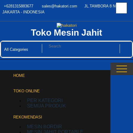
Skip
+6281315883677
sales@hakatori.com
JL.TAMBORA 8 NO.45
to
content
JAKARTA - INDONESIA
Toko Mesin Jahit
HOME
TOKO ONLINE
PER KATEGORI
SEMUA PRODUK
REKOMENDASI
MESIN BORDIR
MESIN JAHIT PORTABLE