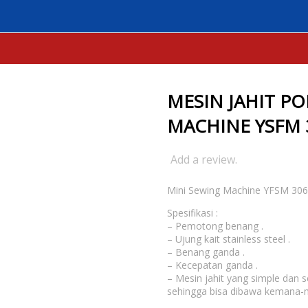
MESIN 1 POLA JAHITAN
MESIN JAHIT PORTABLE YFSM 306 – MIN
MESIN JAHIT PO
MACHINE YSFM 
Add a review.
Mini Sewing Machine YFSM 306
Spesifikasi :
– Pemotong benang .
– Ujung kait stainless steel .
– Benang ganda .
– Kecepatan ganda .
– Mesin jahit yang simple dan 
sehingga bisa dibawa kemana-