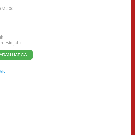
FSM 306
ah
mesin jahit
AWARAN HARGA
TAN