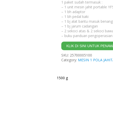
1 paket sudah termasuk :
– 1 unit mesin jahit portable Y
– 1 bh adaptor
– 1 bh pedal kaki
– 1 bj alat bantu masuk benang
– 1 bj jarum cadangan
– 2 sekoci atas & 2 sekoci baw
– buku panduan pengoperasian 
KLIK DI SINI UNTUK PEN
SKU:
25700005100
Category:
MESIN 1 POLA JAHI
1500 g