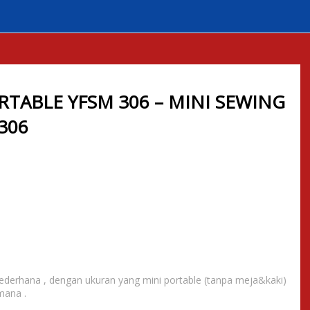
I SEWING MACHINE YSFM 306
RTABLE YFSM 306 – MINI SEWING
306
sederhana , dengan ukuran yang mini portable (tanpa meja&kaki)
mana .