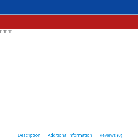
Home
PART MESIN
BERDASARKAN JENIS PART
TAHANAN
Description
Additional information
Reviews (0)