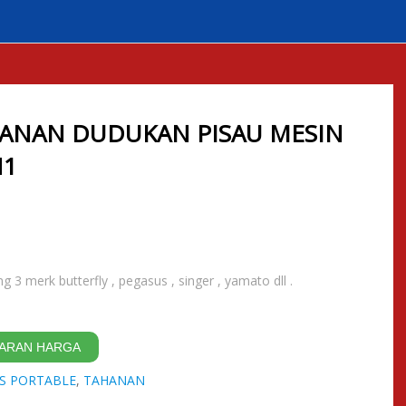
HANAN DUDUKAN PISAU MESIN
N1
3 merk butterfly , pegasus , singer , yamato dll .
AWARAN HARGA
S PORTABLE
,
TAHANAN