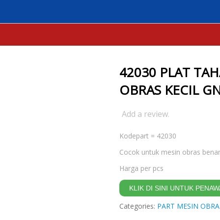
42030 PLAT TAHANAN DUDUKAN PISAU MESIN OBRAS KECIL GN1
42030 PLAT TA
OBRAS KECIL G
Add a review.
Kodepart = 42030
Cocok untuk mesin obras benang 
Harga per pcs
KLIK DI SINI UNTUK PEN
Categories:
PART MESIN OBRA