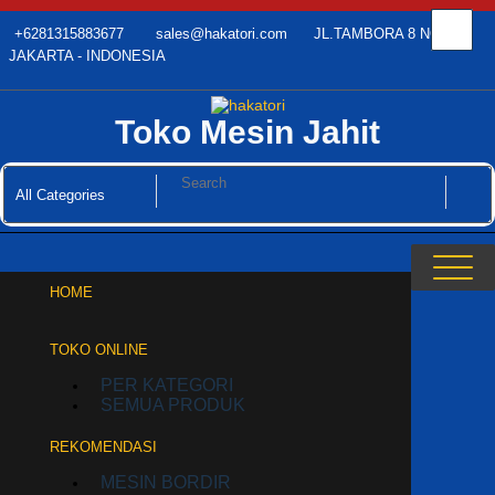
Skip
+6281315883677
sales@hakatori.com
JL.TAMBORA 8 NO.45
to
content
JAKARTA - INDONESIA
Toko Mesin Jahit
HOME
TOKO ONLINE
PER KATEGORI
SEMUA PRODUK
REKOMENDASI
MESIN BORDIR