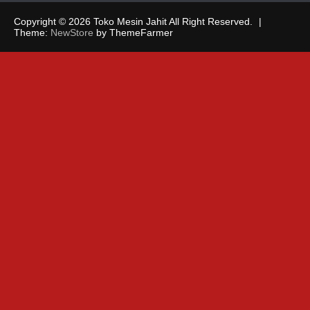
Copyright © 2026 Toko Mesin Jahit All Right Reserved.
|
Theme:
NewStore
by ThemeFarmer